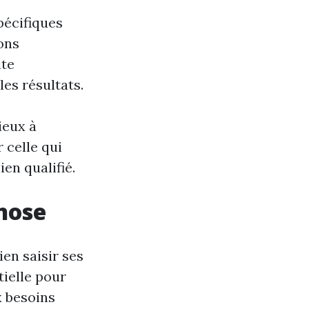
pécifiques
ons
ite
es résultats.
ieux à
 celle qui
en qualifié.
nose
ien saisir ses
tielle pour
x besoins