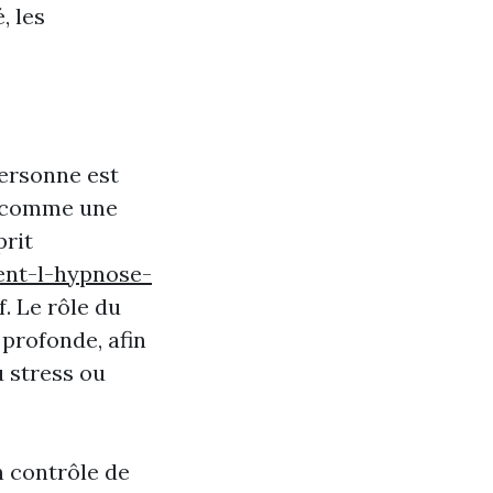
, les
personne est
e comme une
prit
nt-l-hypnose-
f. Le rôle du
 profonde, afin
u stress ou
n contrôle de