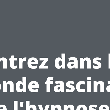
ntrez dans 
nde fascin
e l'hypnose