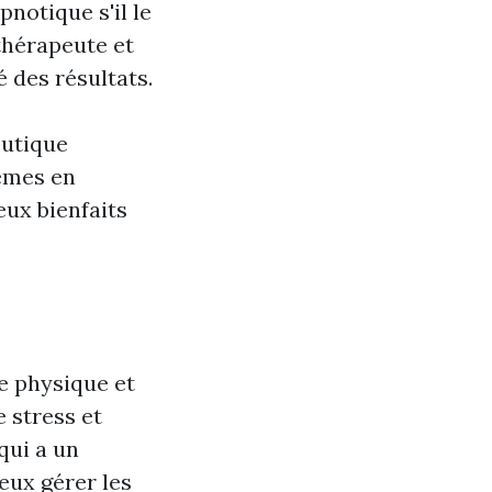
pnotique s'il le
 thérapeute et
é des résultats.
eutique
lèmes en
ux bienfaits
e physique et
 stress et
qui a un
eux gérer les