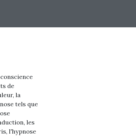
 conscience
its de
leur, la
pnose tels que
nose
nduction, les
ris, l'hypnose