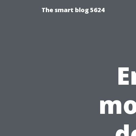
The smart blog 5624
E
mo
d