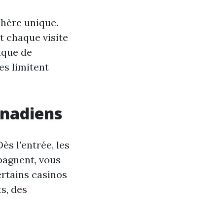
phère unique.
t chaque visite
nque de
res limitent
anadiens
ès l'entrée, les
pagnent, vous
ertains casinos
s, des