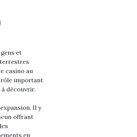
n
 gens et
terrestres
ce casino au
n rôle important
 à découvrir.
 expansion. Il y
acun offrant
les
ssements en