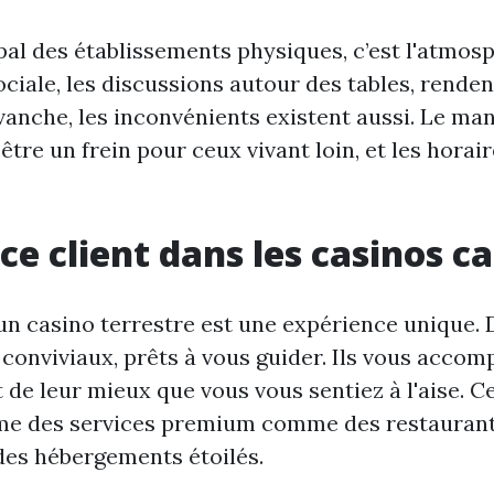
ipal des établissements physiques, c’est l'atmos
ociale, les discussions autour des tables, renden
evanche, les inconvénients existent aussi. Le ma
t être un frein pour ceux vivant loin, et les horai
ce client dans les casinos c
un casino terrestre est une expérience unique. D
conviviaux, prêts à vous guider. Ils vous accom
t de leur mieux que vous vous sentiez à l'aise. C
e des services premium comme des restaurant
 des hébergements étoilés.