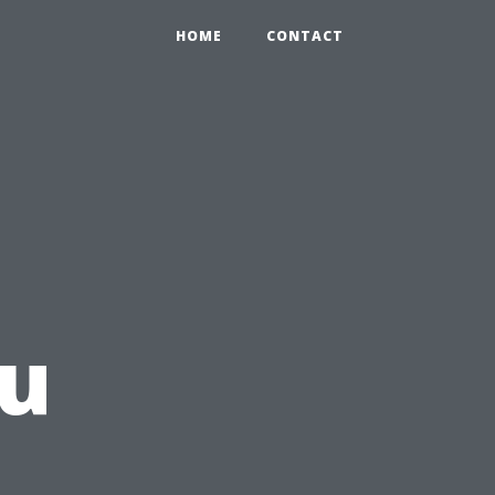
HOME
CONTACT
au