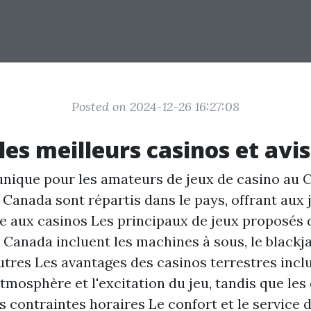
Posted on 2024-12-26 16:27:08
les meilleurs casinos et avis
unique pour les amateurs de jeux de casino au 
 Canada sont répartis dans le pays, offrant aux
le aux casinos Les principaux de jeux proposés 
 Canada incluent les machines à sous, le blackjac
autres Les avantages des casinos terrestres incl
atmosphère et l'excitation du jeu, tandis que le
es contraintes horaires Le confort et le service 