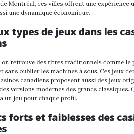
 de Montréal, ces villes offrent une expérience 
ussi une dynamique économique.
ux types de jeux dans les ca
ns
 on retrouve des titres traditionnels comme le 
et sans oublier les machines à sous. Ces jeux d
 casinos canadiens proposent aussi des jeux or
 des versions modernes des grands classiques. Q
y a un jeu pour chaque profil.
s forts et faiblesses des ca
es